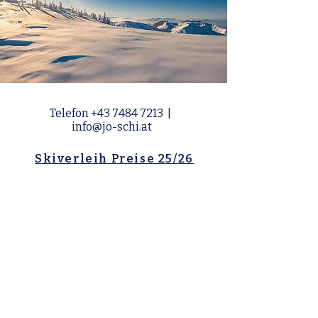
Telefon
+43 7484 7213
|
info@jo-schi.at
Skiverleih Preise 25/26
Hast du Fragen oder möchtest
du dich in der Skischule lieber
telefonisch anmelden?
+43 664
420 1412
|
skischule@jo-schi.at